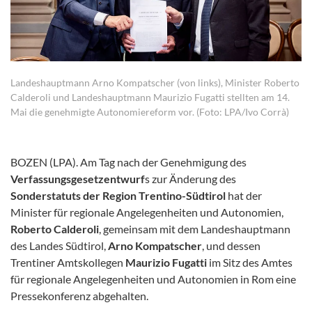
Landeshauptmann Arno Kompatscher (von links), Minister Roberto
Calderoli und Landeshauptmann Maurizio Fugatti stellten am 14.
Mai die genehmigte Autonomiereform vor. (Foto: LPA/Ivo Corrà)
BOZEN (LPA). Am Tag nach der Genehmigung des
Verfassungsgesetzentwurf
s zur Änderung des
Sonderstatuts der Region Trentino-Südtirol
hat der
Minister für regionale Angelegenheiten und Autonomien,
Roberto Calderoli
, gemeinsam mit dem Landeshauptmann
des Landes Südtirol,
Arno Kompatscher
, und dessen
Trentiner Amtskollegen
Maurizio Fugatti
im Sitz des Amtes
für regionale Angelegenheiten und Autonomien in Rom eine
Pressekonferenz abgehalten.