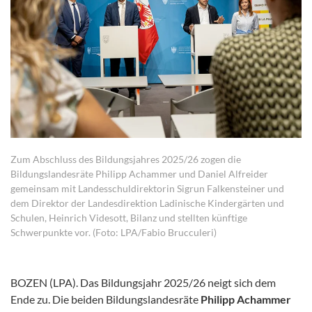
Zum Abschluss des Bildungsjahres 2025/26 zogen die
Bildungslandesräte Philipp Achammer und Daniel Alfreider
gemeinsam mit Landesschuldirektorin Sigrun Falkensteiner und
dem Direktor der Landesdirektion Ladinische Kindergärten und
Schulen, Heinrich Videsott, Bilanz und stellten künftige
Schwerpunkte vor. (Foto: LPA/Fabio Brucculeri)
BOZEN (LPA). Das Bildungsjahr 2025/26 neigt sich dem
Ende zu. Die beiden Bildungslandesräte
Philipp Achammer