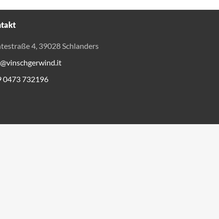
takt
testraße 4, 39028 Schlanders
o@vinschgerwind.it
9 0473 732196