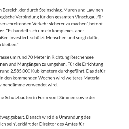
em Bereich, der durch Steinschlag, Muren und Lawinen
trategische Verbindung für den gesamten Vinschgau, für
berschreitenden Verkehr sicherer zu machen", betont
der
. "Es handelt sich um ein komplexes, aber
aßen investiert, schützt Menschen und sorgt dafür,
 bleiben."
rasse um rund 70 Meter in Richtung Reschensee
inen
und
Murgänge
n zu umgehen. Für die Errichtung
rund 2.585.000 Kubikmetern durchgeführt. Das dafür
In den kommenden Wochen wird weiteres Material
Lawinendämme verwendet wird.
che Schutzbauten in Form von Dämmen sowie der
adweg gebaut. Danach wird die Umrundung des
h sein", erklärt der Direktor des Amtes für