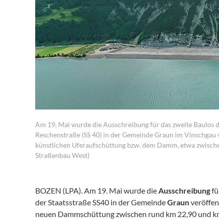
Am 19. Mai wurde die Ausschreibung für das zweite Baulos 
Reschenstraße (SS 40) in der Gemeinde Graun im Vinschgau ve
künstlichen Uferaufschüttung bzw. dem Damm, etwa zwische
Straßenbau West)
BOZEN (LPA). Am 19. Mai wurde die
Ausschreibung
fü
der Staatsstraße SS40 in der Gemeinde
Graun
veröffent
neuen Dammschüttung zwischen rund km 22,90 und km