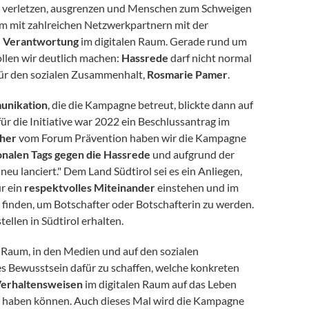
nen verletzen, ausgrenzen und Menschen zum Schweigen
am mit zahlreichen Netzwerkpartnern mit der
d
Verantwortung
im digitalen Raum. Gerade rund um
llen wir deutlich machen:
Hassrede
darf nicht normal
n für den sozialen Zusammenhalt,
Rosmarie Pamer
.
unikation
, die die Kampagne betreut, blickte dann auf
r die Initiative war 2022 ein Beschlussantrag im
her
vom Forum Prävention haben wir die Kampagne
onalen Tags gegen die Hassrede
und aufgrund der
eu lanciert." Dem Land Südtirol sei es ein Anliegen,
ür ein
respektvolles Miteinander
einstehen und im
inden, um Botschafter oder Botschafterin zu werden.
ellen in Südtirol erhalten.
n Raum, in den Medien und auf den sozialen
 Bewusstsein dafür zu schaffen, welche konkreten
Verhaltensweisen
im digitalen Raum auf das Leben
haben können. Auch dieses Mal wird die Kampagne