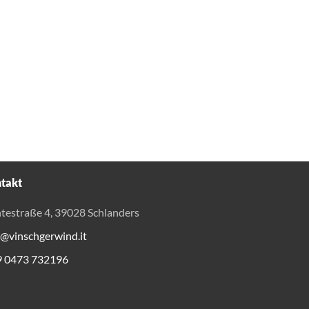
takt
testraße 4, 39028 Schlanders
o@vinschgerwind.it
9 0473 732196