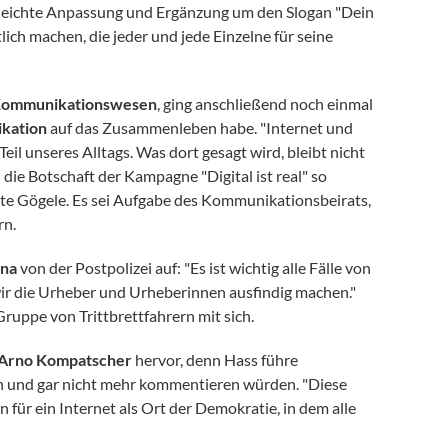
 leichte Anpassung und Ergänzung um den Slogan "Dein
ch machen, die jeder und jede Einzelne für seine
Kommunikationswesen
, ging anschließend noch einmal
ikation
auf das Zusammenleben habe. "Internet und
Teil unseres Alltags. Was dort gesagt wird, bleibt nicht
i die Botschaft der Kampagne "Digital ist real" so
nte Gögele. Es sei Aufgabe des Kommunikationsbeirats,
rn.
ana
von der Postpolizei auf: "Es ist wichtig alle Fälle von
r die Urheber und Urheberinnen ausfindig machen."
ruppe von Trittbrettfahrern mit sich.
Arno Kompatscher
hervor, denn Hass führe
en und gar nicht mehr kommentieren würden. "Diese
 für ein Internet als Ort der Demokratie, in dem alle