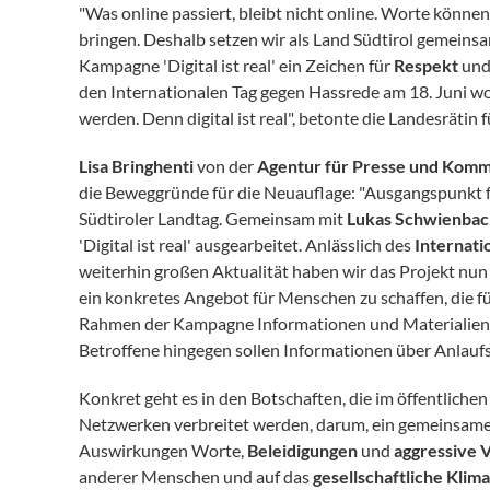
"Was online passiert, bleibt nicht online. Worte kön
bringen. Deshalb setzen wir als Land Südtirol gemeins
Kampagne 'Digital ist real' ein Zeichen für
Respekt
un
den Internationalen Tag gegen Hassrede am 18. Juni wo
werden. Denn digital ist real", betonte die Landesräti
Lisa Bringhenti
von der
Agentur für Presse und Komm
die Beweggründe für die Neuauflage: "Ausgangspunkt fü
Südtiroler Landtag. Gemeinsam mit
Lukas Schwienbac
'Digital ist real' ausgearbeitet. Anlässlich des
Internati
weiterhin großen Aktualität haben wir das Projekt nun n
ein konkretes Angebot für Menschen zu schaffen, die f
Rahmen der Kampagne Informationen und Materialien f
Betroffene hingegen sollen Informationen über Anlaufst
Konkret geht es in den Botschaften, die im öffentliche
Netzwerken verbreitet werden, darum, ein gemeinsames
Auswirkungen Worte,
Beleidigungen
und
aggressive 
anderer Menschen und auf das
gesellschaftliche Klima