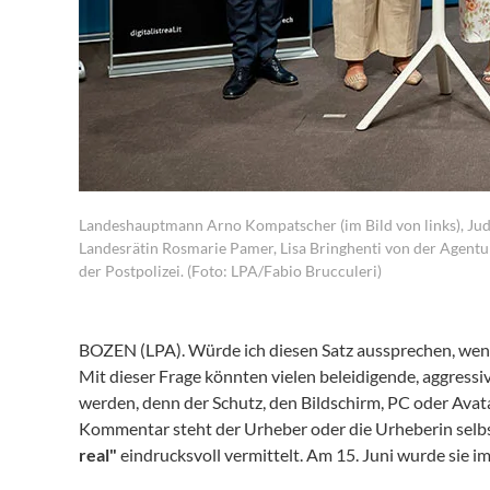
Landeshauptmann Arno Kompatscher (im Bild von links), Jud
Landesrätin Rosmarie Pamer, Lisa Bringhenti von der Agen
der Postpolizei. (Foto: LPA/Fabio Brucculeri)
BOZEN (LPA). Würde ich diesen Satz aussprechen, wen
Mit dieser Frage könnten vielen beleidigende, aggressi
werden, denn der Schutz, den Bildschirm, PC oder Avatar
Kommentar steht der Urheber oder die Urheberin selbs
real"
eindrucksvoll vermittelt. Am 15. Juni wurde sie i