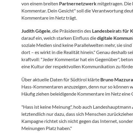
von einem breiten
Partnernetzwerk
mitgetragen. Die
Kommentar. Dein Gesicht" soll die Verantwortung deutli
Kommentare im Netz trägt.
Judith Gögele
, die Präsidentin des
Landesbeirat
s
für 
darauf ein, welch starken Einfluss die
digitale Kommun
soziale Medien sind keine Parallelwelten mehr, sie sind 
dort – es wirkt in die Realität hinein." Genau deshalb se
kraftvoll: "Jeder Kommentar hat ein Gegenüber", beto
eine Kultur der respektvollen Kommunikation zu förde
Über aktuelle Daten für Südtirol klärte
Bruno Mazzur
Hass-Kommentaren anzuzeigen, denn nur so können wi
Häufig ziehen beleidigende Kommentare im Netz eine G
"Hass ist keine Meinung", hob auch Landeshauptmann
letztendlich nur dazu, dass sich Menschen zurückzieh
Kampagne richtet sich nicht gegen das Internet, sondern
Meinungen Platz haben."