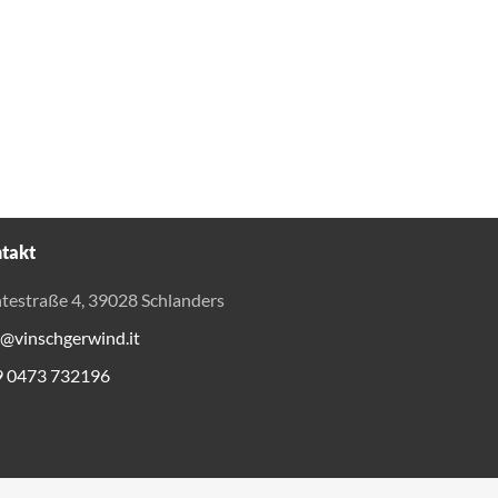
takt
testraße 4, 39028 Schlanders
o@vinschgerwind.it
9 0473 732196