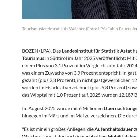
Tourismuslandesrat Luis Walcher (Foto: LPA/Fabio Brucculer
BOZEN (LPA). Das
Landesinstitut für Statistik Astat
ha
Tourismus
in Südtirol im Jahr 2025 veröffentlicht: Mi
einem Plus von 3,1 Prozent im Vergleich zum Jahr 2024
was einem Zuwachs von 3,9 Prozent entspricht. In ga
gezählt (plus 2,3 Prozent), in nicht gastgewerblichen 1
wurden im Eisacktal verzeichnet (plus 5,8 Prozent) sow
das Wipptal mit 1,0 Prozent auf. 2025 wurden 12.187 B
Im August 2025 wurde mit 6 Millionen
Übernachtung
hingegen im März und im Mai zu verzeichnen. Die durch
"Es ist mir ein großes Anliegen, die
Aufenthaltsdauer
z
Walcher
, "und dafür auch in
nachhaltige Mobilitätsko