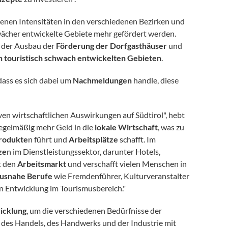
denen Intensitäten in den verschiedenen Bezirken und
hwächer entwickelte Gebiete mehr gefördert werden.
nd der Ausbau der
Förderung der Dorfgasthäuser
und
n touristisch schwach entwickelten Gebieten
.
dass es sich dabei um
Nachmeldungen
handle, diese
ven wirtschaftlichen Auswirkungen auf Südtirol", hebt
regelmäßig mehr Geld in die
lokale Wirtschaft
, was zu
rodukte
n führt und
Arbeitsplätze
schafft. Im
ze
n im Dienstleistungssektor, darunter Hotels,
t den
Arbeitsmarkt
und verschafft vielen Menschen in
usnahe Berufe
wie Fremdenführer, Kulturveranstalter
en Entwicklung im Tourismusbereich."
icklung
, um die verschiedenen Bedürfnisse der
, des Handels, des Handwerks und der Industrie mit