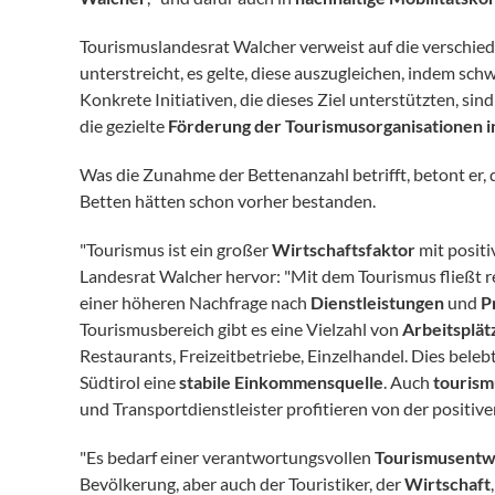
Tourismuslandesrat Walcher verweist auf die verschie
unterstreicht, es gelte, diese auszugleichen, indem sc
Konkrete Initiativen, die dieses Ziel unterstützten, si
die gezielte
Förderung der Tourismusorganisationen i
Was die Zunahme der Bettenanzahl betrifft, betont er, 
Betten hätten schon vorher bestanden.
"Tourismus ist ein großer
Wirtschaftsfaktor
mit positi
Landesrat Walcher hervor: "Mit dem Tourismus fließt 
einer höheren Nachfrage nach
Dienstleistungen
und
P
Tourismusbereich gibt es eine Vielzahl von
Arbeitsplät
Restaurants, Freizeitbetriebe, Einzelhandel. Dies beleb
Südtirol eine
stabile Einkommensquelle
. Auch
tourism
und Transportdienstleister profitieren von der positiv
"Es bedarf einer verantwortungsvollen
Tourismusentw
Bevölkerung, aber auch der Touristiker, der
Wirtschaft