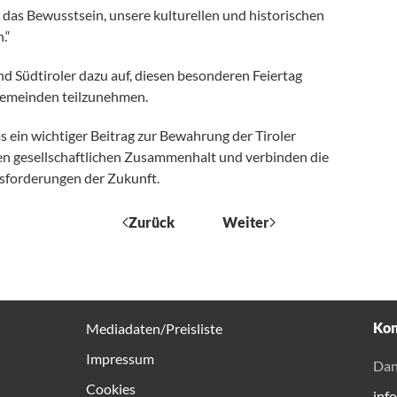
 das Bewusstsein, unsere kulturellen und historischen
.“
nd Südtiroler dazu auf, diesen besonderen Feiertag
 Gemeinden teilzunehmen.
s ein wichtiger Beitrag zur Bewahrung der Tiroler
 den gesellschaftlichen Zusammenhalt und verbinden die
sforderungen der Zukunft.
Zurück
Weiter
Kon
Mediadaten/Preisliste
Impressum
Dan
Cookies
inf