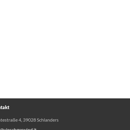
takt
testraße 4, 39028 Schlanders
o@vinschgerwind.it