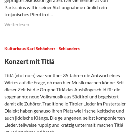
geprägte Diskussion geraten. Der Gemeinderat von
Partschins will in seiner Stellungnahme nämlich ein
trojanisches Pferd in d…
Weiterlesen
Kulturhaus Karl Schönherr - Schlanders
Konzert mit Titlá
Titlá (»tut nur«) war vor über 35 Jahren die Antwort eines
Wirtes auf die Frage, ob man hier Musik machen könne. Seit
dieser Zeit ist die Gruppe Titlá das Aushängeschild für die
sogenannte neue Volksmusik aus Südtirol und begeistert
damit die Zuhörer. Traditionelle Tiroler Lieder im Pustertaler
Dialekt haben genauso ihren Platz wie irische, keltische und
auch jiddische Klänge. Die gelungenen, selbst komponierten
Lieder, teilweise ruppig und kratzig untermalt, machen Titlá
unverkennbar und brach…