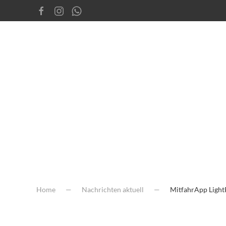
Home
Nachrichten aktuell
MitfahrApp LightR