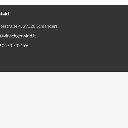
takt
testraße 4, 39028 Schlanders
o@vinschgerwind.it
9 0473 732196