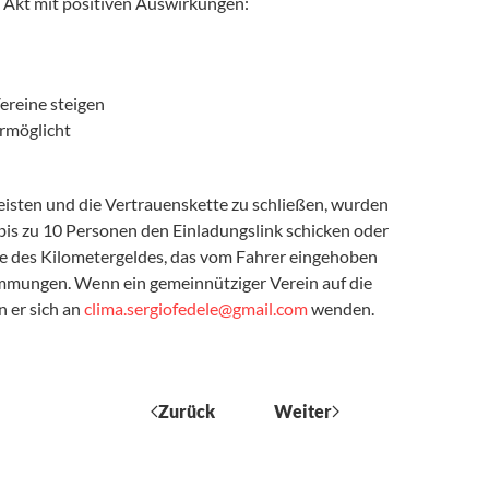
en Akt mit positiven Auswirkungen:
ereine steigen
rmöglicht
eisten und die Vertrauenskette zu schließen, wurden
r bis zu 10 Personen den Einladungslink schicken oder
öhe des Kilometergeldes, das vom Fahrer eingehoben
timmungen. Wenn ein gemeinnütziger Verein auf die
 er sich an
clima.sergiofedele@
g
mail.com
wenden.
Zurück
Weiter