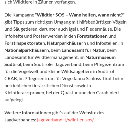
sich Wildtiere in Zäunen verfangen.
Die Kampagne "
Wildtier SOS – Wann helfen, wann nicht?
"
gibt Tipps zum richtigen Umgang mit hilfsbedürftigen Vögeln
und Säugetieren, darunter auch Igel und Fledermäuse. Die
Infohefte und Poster werden in den
Forststationen
und
Forstinspektorate
n,
Naturparkhäuser
n und Infostellen, in
Nationalparkhäuser
n, beim
Landesamt für Natur
, beim
Landesamt für Wildtiermanagement, im
Naturmuseum
Südtirol
, beim Südtiroler Jagdverband, beim Pflegezentrum
für die Vogelwelt und kleine Wildsäugetiere in Südtirol
CRAB, im Pflegezentrum für Vogelfauna Schloss Tirol, beim
betrieblichen tierärztlichen Dienst sowie in
Kleintierarztpraxen, bei der Quästur und den Carabinieri
aufgelegt.
Weitere Informationen gibt's auf der Website des
Jagdverbandes:
jagdverband.it/wildtier-sos/