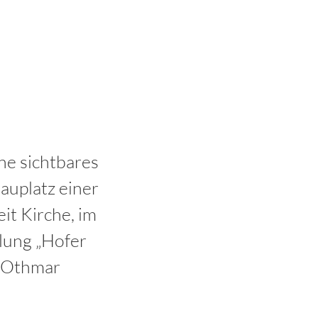
ne sichtbares
auplatz einer
eit Kirche, im
llung „Hofer
n Othmar