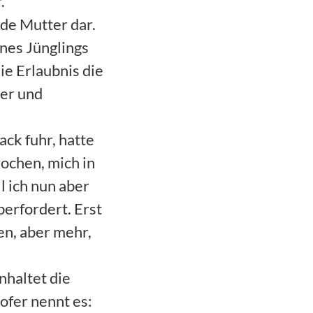
.
de Mutter dar.
ines Jünglings
die Erlaubnis die
ter und
ack fuhr, hatte
rochen, mich in
l ich nun aber
berfordert. Erst
en, aber mehr,
nhaltet die
ofer nennt es: