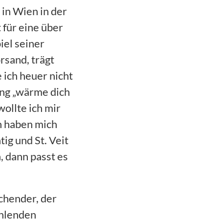
in Wien in der
 für eine über
iel seiner
sand, trägt
 ich heuer nicht
ung „wärme dich
wollte ich mir
n haben mich
ig und St. Veit
 dann passt es
uchender, der
ählenden