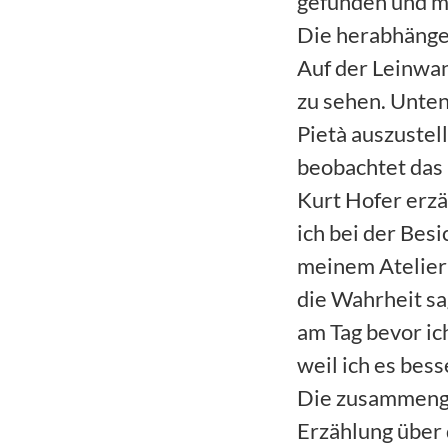
gefunden und mi
Die herabhängen
Auf der Leinwan
zu sehen. Unten 
Pietà auszustell
beobachtet das
Kurt Hofer erzäh
ich bei der Bes
meinem Atelier 
die Wahrheit sa
am Tag bevor ich
weil ich es bess
Die zusammengef
Erzählung über 