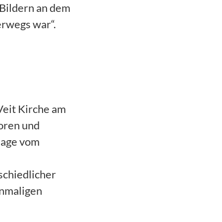
 Bildern an dem
erwegs war“.
.Veit Kirche am
boren und
 Sage vom
schiedlicher
inmaligen