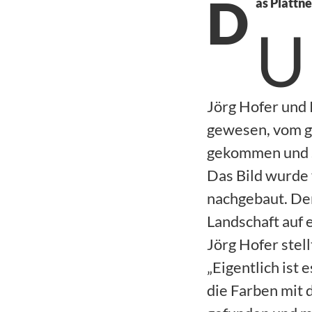
D
as Plattne
U
Jörg Hofer und 
gewesen, vom gr
gekommen und so
Das Bild wurde 
nachgebaut. Der
Landschaft auf 
Jörg Hofer stell
„Eigentlich ist 
die Farben mit 