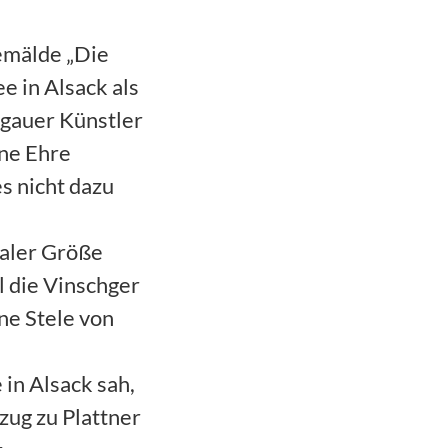
emälde „Die
e in Alsack als
hgauer Künstler
ine Ehre
s nicht dazu
naler Größe
l die Vinschger
ne Stele von
 in Alsack sah,
zug zu Plattner