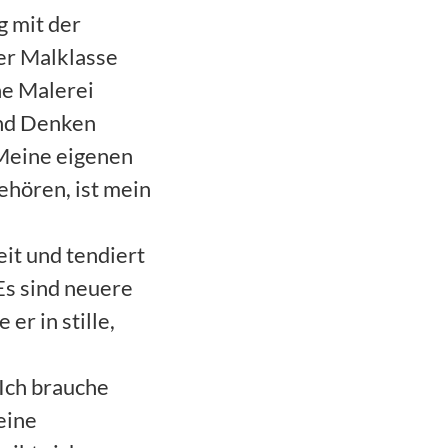
g mit der
er Malklasse
he Malerei
und Denken
„Meine eigenen
ehören, ist mein
eit und tendiert
Es sind neuere
er in stille,
 Ich brauche
eine