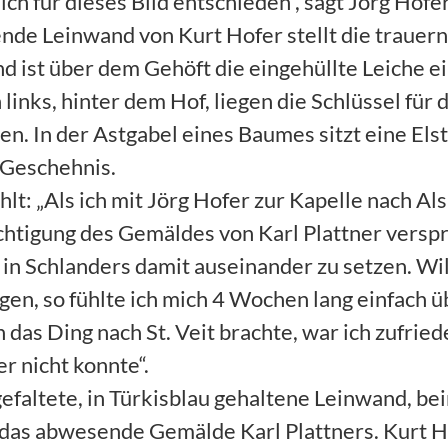
ch für dieses Bild entschieden“, sagt Jörg Hofer
de Leinwand von Kurt Hofer stellt die trauern
d ist über dem Gehöft die eingehüllte Leiche e
links, hinter dem Hof, liegen die Schlüssel für 
en. In der Astgabel eines Baumes sitzt eine Els
 Geschehnis.
lt: „Als ich mit Jörg Hofer zur Kapelle nach Als
ichtigung des Gemäldes von Karl Plattner versp
in Schlanders damit auseinander zu setzen. Wil
gen, so fühlte ich mich 4 Wochen lang einfach ü
 das Ding nach St. Veit brachte, war ich zufried
er nicht konnte“.
altete, in Türkisblau gehaltene Leinwand, bei
das abwesende Gemälde Karl Plattners. Kurt H