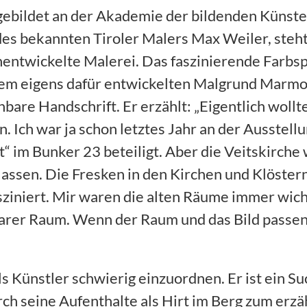
gebildet an der Akademie der bildenden Künste 
es bekannten Tiroler Malers Max Weiler, steht
hentwickelte Malerei. Das faszinierende Farbsp
dem eigens dafür entwickelten Malgrund Marmor
bare Handschrift. Er erzählt: „Eigentlich wollte
 Ich war ja schon letztes Jahr an der Ausstell
“ im Bunker 23 beteiligt. Aber die Veitskirche 
lassen. Die Fresken in den Kirchen und Klöster
ziniert. Mir waren die alten Räume immer wicht
arer Raum. Wenn der Raum und das Bild passen,
ls Künstler schwierig einzuordnen. Er ist ein S
urch seine Aufenthalte als Hirt im Berg zum erz