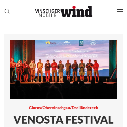
Glurns/Obervinschgau/Dreiländereck
VENOSTA FESTIVAL